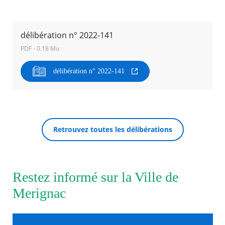
Agenda
Actualités
délibération n° 2022-141
FAQ
PDF - 0.18 Mo
Kiosque
Espace de services en ligne
délibération n° 2022-141
Facebook
X
Instagram
Youtube
Linkedin
Les
dernièr
RECHERCHER ...
alertes
Eco
Watt
Retrouvez toutes les délibérations
Restez informé sur la Ville de
Merignac