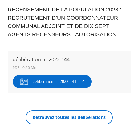
RECENSEMENT DE LA POPULATION 2023 :
Agenda
RECRUTEMENT D’UN COORDONNATEUR
Actualités
COMMUNAL ADJOINT ET DE DIX SEPT
FAQ
Kiosque
AGENTS RECENSEURS - AUTORISATION
Espace de services en ligne
Facebook
X
Instagram
Youtube
Linkedin
Les
délibération n° 2022-144
dernièr
alertes
PDF - 0.20 Mo
RECHERCHER ...
Eco
Watt
délibération n° 2022-144
Retrouvez toutes les délibérations