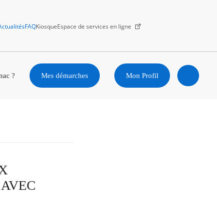
Actualités
FAQ
Kiosque
Espace de services en ligne
Facebook
X
Instagram
Youtube
Linkedin
nac ?
Mes démarches
Mon Profil
Ouvrir
la
recherc
UX
 AVEC