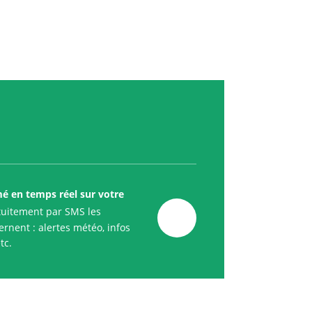
mé en temps réel sur votre
uitement par SMS les
rnent : alertes météo, infos
tc.