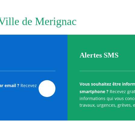
 Ville de Merignac
Alertes SMS
Vous souhaitez être infor
ar email ?
Recevez
smartphone ?
Recevez grat
informations qui vous conce
travaux, urgences, grèves, e