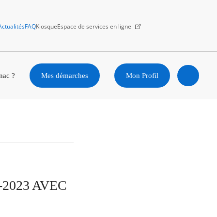
Actualités
FAQ
Kiosque
Espace de services en ligne
Facebook
X
Instagram
Youtube
Linkedin
nac ?
Mes démarches
Mon Profil
Ouvrir
la
recherc
2023 AVEC