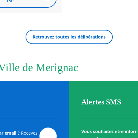
150
Retrouvez toutes les délibérations
 Ville de Merignac
Alertes SMS
Vous souhaitez être infor
ar email ?
Recevez