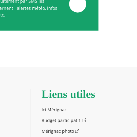
uitement par SMS les
rnent : alertes météo, infos
tc.
Liens utiles
Ici Mérignac
Budget participatif
Mérignac photo