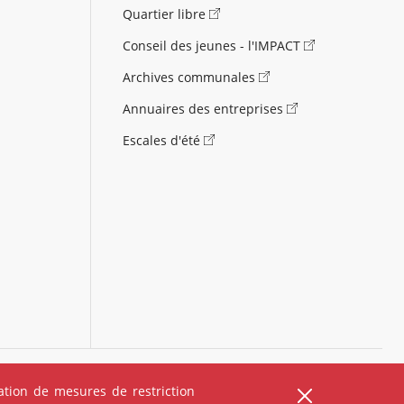
Quartier libre
Conseil des jeunes - l'IMPACT
Archives communales
Annuaires des entreprises
Escales d'été
)
Carte des équipements
Carte des travaux
tion de mesures de restriction