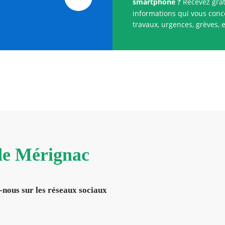
smartphone ?
Recevez grat
informations qui vous conce
travaux, urgences, grèves, e
 de Mérignac
-nous sur les réseaux sociaux