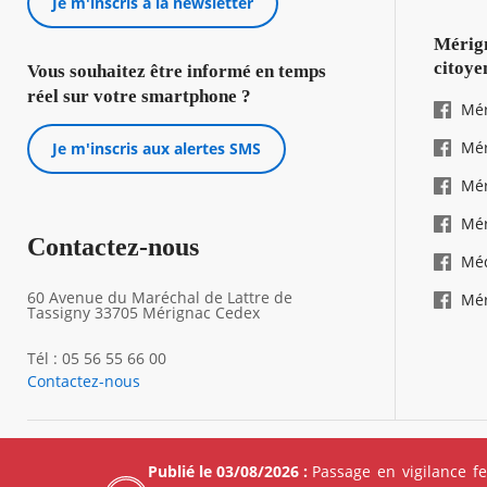
Je m'inscris à la newsletter
Mérign
citoye
Vous souhaitez être informé en temps
réel sur votre smartphone ?
Mér
Mér
Je m'inscris aux alertes SMS
Mér
Mér
Contactez-nous
Mé
60 Avenue du Maréchal de Lattre de
Mér
Tassigny 33705 Mérignac Cedex
Tél : 05 56 55 66 00
Contactez-nous
Footer
Mentions 
Publié le 03/08/2026 :
Passage en vigilance f