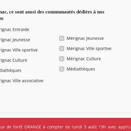
ac, ce sont aussi des communautés dédiées à nos
ns
ignac Entraide
Mérignac Jeunesse
ignac Jeunesse
Mérignac Ville sportive
ignac Ville sportive
Mérignac Culture
ignac Culture
Médiathèques
diathèques
ignac Ville associative
légales
Salle de presse
Recrutement
Foire aux questions (FAQ
eux de forêt ORANGE à compter de lundi 3 août 19h avec applica