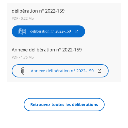
délibération n° 2022-159
Agenda
PDF - 0.22 Mo
Actualités
FAQ
Kiosque
délibération n° 2022-159
Espace de services en ligne
Facebook
Annexe délibération n° 2022-159
X
Instagram
Youtube
Linkedin
Les
dernièr
PDF - 1.76 Mo
alertes
RECHERCHER ...
Eco
Annexe délibération n° 2022-159
Watt
Retrouvez toutes les délibérations