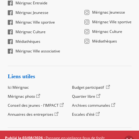
Mérignac Entraide
Mérignac Jeunesse
Mérignac Jeunesse
Mérignac Ville sportive
Mérignac Ville sportive
Mérignac Culture
Mérignac Culture
Médiathèques
Médiathèques
Mérignac Ville associative
Liens utiles
Ici Mérignac
Budget participatif
Mérignac photo
Quartier libre
Conseil des jeunes - l'IMPACT
Archives communales
Annuaires des entreprises
Escales d'été
©2024 Ville de Mérignac, Tous droits réservés
Publié le 03/08/2026 :
Passage en vigilance feux de forêt