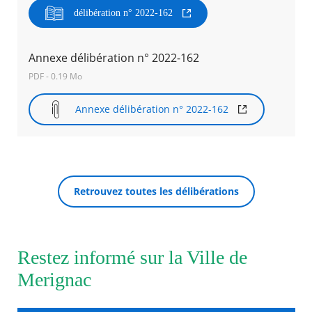
délibération n° 2022-162
Agenda
Actualités
Annexe délibération n° 2022-162
FAQ
Kiosque
PDF - 0.19 Mo
Espace de services en ligne
Annexe délibération n° 2022-162
Facebook
X
Instagram
Youtube
Linkedin
Les
dernièr
RECHERCHER ...
alertes
Eco
Watt
Retrouvez toutes les délibérations
Restez informé sur la Ville de
Merignac