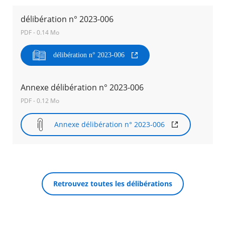
délibération n° 2023-006
Agenda
PDF - 0.14 Mo
Actualités
FAQ
Kiosque
délibération n° 2023-006
Espace de services en ligne
Facebook
Annexe délibération n° 2023-006
X
Instagram
Youtube
Linkedin
Les
dernièr
PDF - 0.12 Mo
alertes
RECHERCHER ...
Eco
Annexe délibération n° 2023-006
Watt
Retrouvez toutes les délibérations