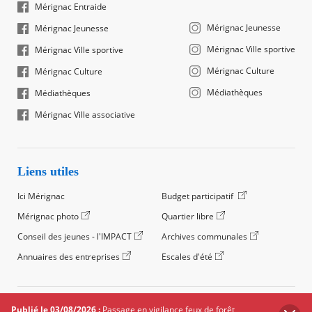
Mérignac Entraide
Mérignac Jeunesse
Mérignac Jeunesse
Mérignac Ville sportive
Mérignac Ville sportive
Mérignac Culture
Mérignac Culture
Médiathèques
Médiathèques
Mérignac Ville associative
Liens utiles
Ici Mérignac
Budget participatif
Mérignac photo
Quartier libre
Conseil des jeunes - l'IMPACT
Archives communales
Annuaires des entreprises
Escales d'été
©2024 Ville de Mérignac, Tous droits réservés
Publié le 03/08/2026 :
Passage en vigilance feux de forêt