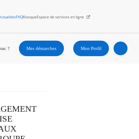
Actualités
FAQ
Kiosque
Espace de services en ligne
Facebook
X
Instagram
Youtube
Linkedin
nac ?
Mes démarches
Mon Profil
Ouvrir
la
recherc
ENAGEMENT
ISE
EAUX
ROUPE