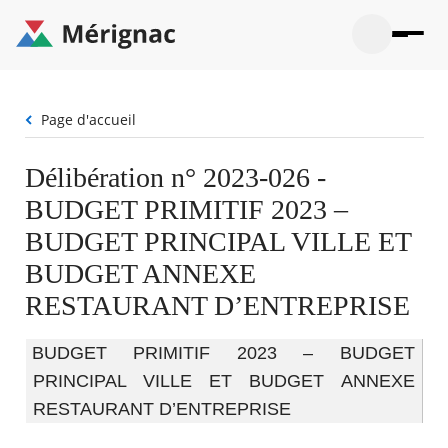
Aller
au
contenu
principal
Ouvrir
Ouvrir
Menu
Merignac
la
le
La mairie
principal
-
recherche
menu
page
Fil
Page d'accueil
Ouvrir
d'accueil
Mon quotidien
d'Ariane
le
sous-
Ouvrir
Délibération n° 2023-026 -
menu
Participation citoyenne
le
La
BUDGET PRIMITIF 2023 –
sous-
mairie
Ouvrir
menu
Que faire à Mérignac ?
le
BUDGET PRINCIPAL VILLE ET
Mon
sous-
quotid
Ouvrir
BUDGET ANNEXE
menu
Mes démarches
le
Partic
sous-
RESTAURANT D’ENTREPRISE
citoye
Ouvrir
menu
Mon Profil
le
Que
sous-
faire
Ouvrir
BUDGET PRIMITIF 2023 – BUDGET
menu
à
le
Mes
PRINCIPAL VILLE ET BUDGET ANNEXE
Mérig
sous-
démar
?
menu
RESTAURANT D’ENTREPRISE
18°
Mon
Moyen
Profil