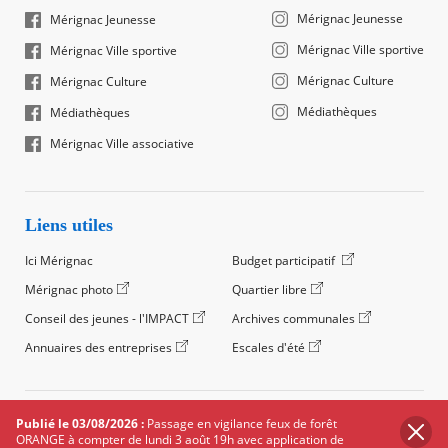
Mérignac Jeunesse
Mérignac Jeunesse
Mérignac Ville sportive
Mérignac Ville sportive
Mérignac Culture
Mérignac Culture
Médiathèques
Médiathèques
Mérignac Ville associative
Liens utiles
Ici Mérignac
Budget participatif
Mérignac photo
Quartier libre
Conseil des jeunes - l'IMPACT
Archives communales
Annuaires des entreprises
Escales d'été
©2024 Ville de Mérignac, Tous droits réservés
Publié le 03/08/2026 :
Passage en vigilance feux de forêt
ORANGE à compter de lundi 3 août 19h avec application de