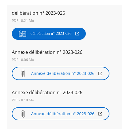
délibération n° 2023-026
Agenda
Actualités
PDF - 0.21 Mo
FAQ
Kiosque
délibération n° 2023-026
Espace de services en ligne
Facebook
X
Instagram
Youtube
Linkedin
Les
Annexe délibération n° 2023-026
dernièr
PDF - 0.06 Mo
alertes
Eco
Watt
Annexe délibération n° 2023-026
RECHERCHER ...
Annexe délibération n° 2023-026
PDF - 0.10 Mo
Annexe délibération n° 2023-026