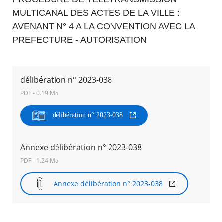
MULTICANAL DES ACTES DE LA VILLE :
Agenda
AVENANT N° 4 A LA CONVENTION AVEC LA
Actualités
PREFECTURE - AUTORISATION
FAQ
Kiosque
Espace de services en ligne
délibération n° 2023-038
Facebook
X
Instagram
Youtube
Linkedin
Les
PDF - 0.19 Mo
dernièr
alertes
Eco
délibération n° 2023-038
RECHERCHER ...
Watt
Annexe délibération n° 2023-038
PDF - 1.24 Mo
Annexe délibération n° 2023-038