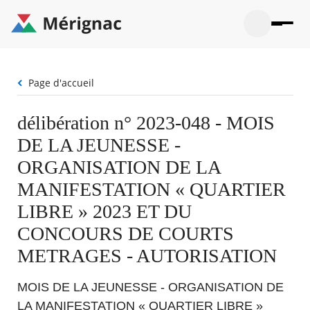
Aller
au
contenu
principal
Ouvrir
Ouvrir
Menu
Merignac
la
le
La mairie
principal
-
recherche
menu
page
Fil
Page d'accueil
Ouvrir
d'accueil
Mon quotidien
d'Ariane
le
sous-
Ouvrir
délibération n° 2023-048 - MOIS
menu
Participation citoyenne
le
La
DE LA JEUNESSE -
sous-
mairie
Ouvrir
menu
Que faire à Mérignac ?
le
ORGANISATION DE LA
Mon
sous-
quotid
Ouvrir
MANIFESTATION « QUARTIER
menu
Mes démarches
le
Partic
sous-
LIBRE » 2023 ET DU
citoye
Ouvrir
menu
Mon Profil
le
CONCOURS DE COURTS
Que
sous-
faire
Ouvrir
menu
METRAGES - AUTORISATION
à
le
Mes
Mérig
sous-
démar
?
menu
MOIS DE LA JEUNESSE - ORGANISATION DE
23°
Mon
Moyen
Profil
LA MANIFESTATION « QUARTIER LIBRE »