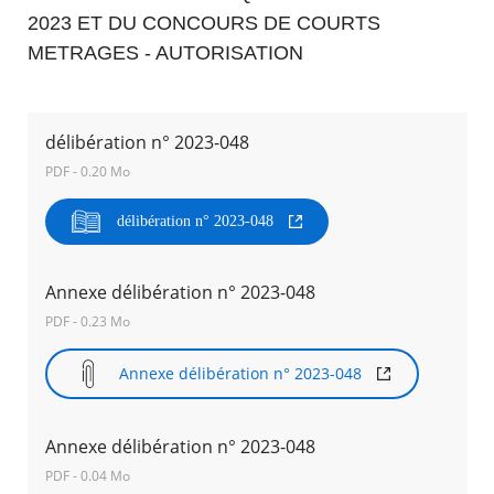
2023 ET DU CONCOURS DE COURTS
Agenda
METRAGES - AUTORISATION
Actualités
FAQ
Kiosque
Espace de services en ligne
délibération n° 2023-048
PDF - 0.20 Mo
Facebook
X
Instagram
Youtube
Linkedin
Les
dernièr
délibération n° 2023-048
alertes
Eco
Watt
Annexe délibération n° 2023-048
RECHERCHER ...
PDF - 0.23 Mo
Annexe délibération n° 2023-048
Annexe délibération n° 2023-048
PDF - 0.04 Mo