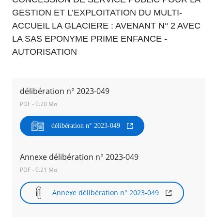
GESTION ET L’EXPLOITATION DU MULTI-
Agenda
ACCUEIL LA GLACIERE
: AVENANT N° 2 AVEC
Actualités
LA SAS EPONYME PRIME ENFANCE -
FAQ
Kiosque
AUTORISATION
Espace de services en ligne
Facebook
X
Instagram
Youtube
Linkedin
Les
délibération n° 2023-049
dernièr
alertes
PDF - 0.20 Mo
Eco
Watt
délibération n° 2023-049
RECHERCHER ...
Annexe délibération n° 2023-049
PDF - 0.21 Mo
Annexe délibération n° 2023-049