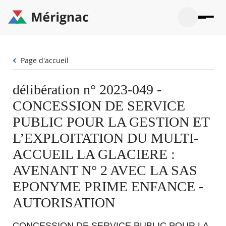
Aller
au
contenu
principal
Ouvrir
Ouvrir
Menu
Merignac
la
le
La mairie
principal
-
recherche
menu
page
Fil
Page d'accueil
Ouvrir
d'accueil
Mon quotidien
d'Ariane
le
sous-
Ouvrir
délibération n° 2023-049 -
menu
Participation citoyenne
le
La
CONCESSION DE SERVICE
sous-
mairie
Ouvrir
menu
Que faire à Mérignac ?
le
PUBLIC POUR LA GESTION ET
Mon
sous-
quotid
Ouvrir
L’EXPLOITATION DU MULTI-
menu
Mes démarches
le
Partic
sous-
ACCUEIL LA GLACIERE :
citoye
Ouvrir
menu
Mon Profil
le
AVENANT N° 2 AVEC LA SAS
Que
sous-
faire
Ouvrir
menu
EPONYME PRIME ENFANCE -
à
le
Mes
Mérig
sous-
AUTORISATION
démar
?
menu
23°
Mon
Moyen
Profil
CONCESSION DE SERVICE PUBLIC POUR LA