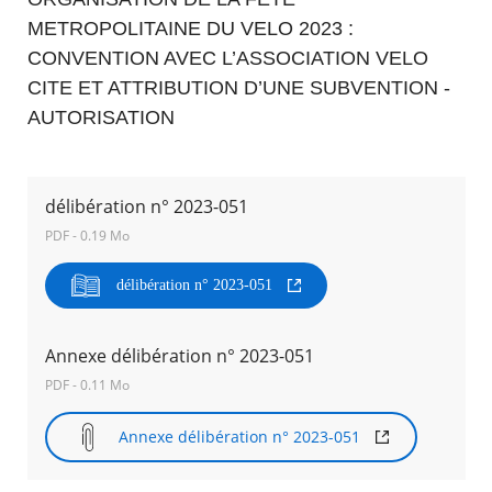
METROPOLITAINE DU VELO 2023 :
Agenda
CONVENTION AVEC L’ASSOCIATION VELO
Actualités
CITE ET ATTRIBUTION D’UNE SUBVENTION -
FAQ
Kiosque
AUTORISATION
Espace de services en ligne
Facebook
X
Instagram
Youtube
Linkedin
Les
délibération n° 2023-051
dernièr
alertes
PDF - 0.19 Mo
Eco
Watt
RECHERCHER ...
délibération n° 2023-051
Annexe délibération n° 2023-051
PDF - 0.11 Mo
Annexe délibération n° 2023-051