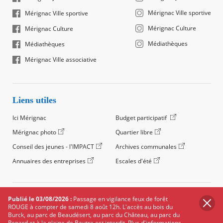
Mérignac Ville sportive
Mérignac Ville sportive
Mérignac Culture
Mérignac Culture
Médiathèques
Médiathèques
Mérignac Ville associative
Liens utiles
Ici Mérignac
Budget participatif
Mérignac photo
Quartier libre
Conseil des jeunes - l'IMPACT
Archives communales
Annuaires des entreprises
Escales d'été
©2024 Ville de Mérignac, Tous droits réservés
Publié le 03/08/2026 :
Passage en vigilance feux de forêt
ROUGE à compter de samedi 8 août 12h. L'accès au bois du
Footer
Mentions légales
Salle de presse
Recrutement
Burck, au parc de Beaudésert, au parc du Château, au parc du
legals
Renard et à la plaine de Beutre est interdit.
Plus d'informations