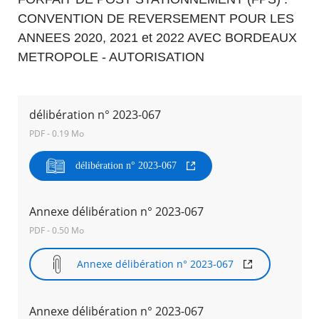
CONVENTION DE REVERSEMENT POUR LES
Agenda
ANNEES 2020, 2021 et 2022 AVEC BORDEAUX
Actualités
METROPOLE - AUTORISATION
FAQ
Kiosque
Espace de services en ligne
délibération n° 2023-067
Facebook
X
Instagram
Youtube
Linkedin
Les
PDF - 0.19 Mo
dernièr
alertes
Eco
délibération n° 2023-067
Watt
Annexe délibération n° 2023-067
RECHERCHER ...
PDF - 0.50 Mo
Annexe délibération n° 2023-067
Annexe délibération n° 2023-067