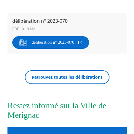
Agenda
Actualités
délibération n° 2023-070
FAQ
PDF - 0.19 Mo
Kiosque
Espace de services en ligne
délibération n° 2023-070
Facebook
X
Instagram
Youtube
Linkedin
Les
dernièr
RECHERCHER ...
alertes
Eco
Watt
Retrouvez toutes les délibérations
Restez informé sur la Ville de
Merignac