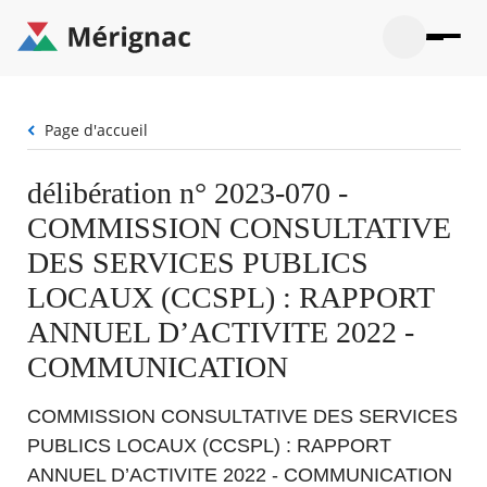
Aller
au
contenu
principal
Ouvrir
Ouvrir
Menu
Merignac
la
le
La mairie
principal
-
recherche
menu
page
Fil
Page d'accueil
Ouvrir
d'accueil
Mon quotidien
d'Ariane
le
sous-
Ouvrir
délibération n° 2023-070 -
menu
Participation citoyenne
le
La
COMMISSION CONSULTATIVE
sous-
mairie
Ouvrir
menu
Que faire à Mérignac ?
le
DES SERVICES PUBLICS
Mon
sous-
quotid
Ouvrir
LOCAUX (CCSPL) : RAPPORT
menu
Mes démarches
le
Partic
sous-
ANNUEL D’ACTIVITE 2022 -
citoye
Ouvrir
menu
Mon Profil
le
COMMUNICATION
Que
sous-
faire
Ouvrir
menu
à
le
Mes
COMMISSION CONSULTATIVE DES SERVICES
Mérig
sous-
démar
?
menu
PUBLICS LOCAUX (CCSPL) : RAPPORT
21°
Mon
Moyen
ANNUEL D’ACTIVITE 2022 - COMMUNICATION
Profil