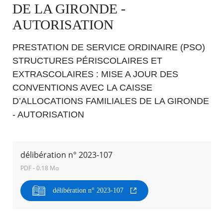
DE LA GIRONDE -
AUTORISATION
Agenda
Actualités
FAQ
PRESTATION DE SERVICE ORDINAIRE (PSO)
Kiosque
STRUCTURES PÉRISCOLAIRES ET
Espace de services en ligne
EXTRASCOLAIRES : MISE A JOUR DES
Facebook
X
Instagram
Youtube
Linkedin
Les
CONVENTIONS AVEC LA CAISSE
dernièr
D’ALLOCATIONS FAMILIALES DE LA GIRONDE
alertes
- AUTORISATION
Eco
RECHERCHER ...
Watt
délibération n° 2023-107
PDF - 0.18 Mo
délibération n° 2023-107