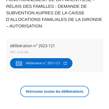
RELAIS DES FAMILLES : DEMANDE DE
Agenda
SUBVENTION AUPRES DE LA CAISSE
Actualités
D’ALLOCATIONS FAMILIALES DE LA GIRONDE
FAQ
Kiosque
– AUTORISATION
Espace de services en ligne
Facebook
X
Instagram
Youtube
Linkedin
Les
délibération n° 2023-121
dernièr
alertes
PDF - 0.20 Mo
RECHERCHER ...
Eco
Watt
délibération n° 2023-121
Retrouvez toutes les délibérations