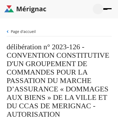
Aller
au
contenu
principal
Ouvrir
Ouvrir
Menu
Merignac
la
le
La mairie
principal
-
recherche
menu
page
Fil
Page d'accueil
Ouvrir
d'accueil
Mon quotidien
d'Ariane
le
sous-
Ouvrir
délibération n° 2023-126 -
menu
Participation citoyenne
le
La
CONVENTION CONSTITUTIVE
sous-
mairie
Ouvrir
menu
Que faire à Mérignac ?
le
D'UN GROUPEMENT DE
Mon
sous-
quotid
Ouvrir
COMMANDES POUR LA
menu
Mes démarches
le
Partic
sous-
PASSATION DU MARCHE
citoye
Ouvrir
menu
Mon Profil
le
D’ASSURANCE « DOMMAGES
Que
sous-
faire
Ouvrir
menu
AUX BIENS » DE LA VILLE ET
à
le
Mes
Mérig
sous-
DU CCAS DE MERIGNAC -
démar
?
menu
18°
Mon
Moyen
AUTORISATION
Profil