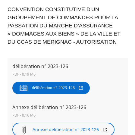
CONVENTION CONSTITUTIVE D'UN
Agenda
GROUPEMENT DE COMMANDES POUR LA
Actualités
PASSATION DU MARCHE D’ASSURANCE
FAQ
Kiosque
« DOMMAGES AUX BIENS » DE LA VILLE ET
Espace de services en ligne
DU CCAS DE MERIGNAC - AUTORISATION
Facebook
X
Instagram
Youtube
Linkedin
Les
dernièr
alertes
délibération n° 2023-126
Eco
PDF - 0.19 Mo
Watt
RECHERCHER ...
délibération n° 2023-126
Annexe délibération n° 2023-126
PDF - 0.16 Mo
Annexe délibération n° 2023-126