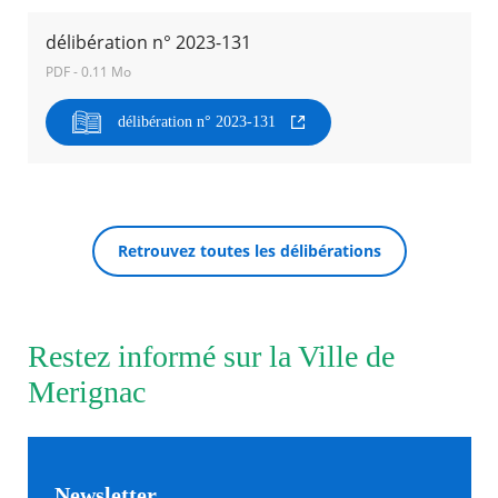
délibération n° 2023-131
Agenda
PDF - 0.11 Mo
Actualités
FAQ
Kiosque
délibération n° 2023-131
Espace de services en ligne
Facebook
X
Instagram
Youtube
Linkedin
Les
dernièr
RECHERCHER ...
alertes
Retrouvez toutes les délibérations
Eco
Watt
Restez informé sur la Ville de
Merignac
Newsletter