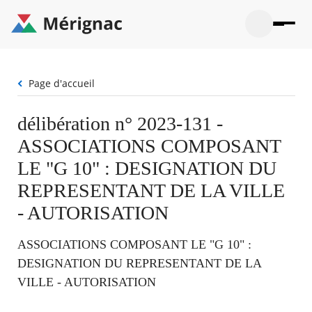
Aller
au
contenu
principal
Ouvrir
Ouvrir
Menu
Merignac
la
le
La mairie
principal
-
recherche
menu
page
Fil
Page d'accueil
Ouvrir
d'accueil
Mon quotidien
d'Ariane
le
sous-
Ouvrir
délibération n° 2023-131 -
menu
Participation citoyenne
le
La
ASSOCIATIONS COMPOSANT
sous-
mairie
Ouvrir
menu
Que faire à Mérignac ?
le
LE "G 10" : DESIGNATION DU
Mon
sous-
quotid
Ouvrir
REPRESENTANT DE LA VILLE
menu
Mes démarches
le
Partic
sous-
- AUTORISATION
citoye
Ouvrir
menu
Mon Profil
le
Que
sous-
ASSOCIATIONS COMPOSANT LE "G 10" :
faire
Ouvrir
menu
à
le
DESIGNATION DU REPRESENTANT DE LA
Mes
Mérig
sous-
démar
VILLE - AUTORISATION
?
menu
18°
Mon
Moyen
Profil