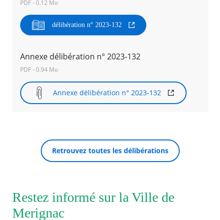
PDF - 0.12 Mo
Agenda
délibération n° 2023-132
Actualités
FAQ
Kiosque
Annexe délibération n° 2023-132
Espace de services en ligne
PDF - 0.94 Mo
Facebook
X
Instagram
Youtube
Linkedin
Les
Annexe délibération n° 2023-132
dernièr
RECHERCHER ...
alertes
Eco
Watt
Retrouvez toutes les délibérations
Restez informé sur la Ville de
Merignac