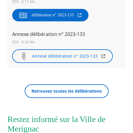
PDF - 0.11 Mo
Agenda
délibération n° 2023-133
Actualités
FAQ
Kiosque
Annexe délibération n° 2023-133
Espace de services en ligne
PDF - 0.36 Mo
Facebook
X
Instagram
Youtube
Linkedin
Les
Annexe délibération n° 2023-133
dernièr
RECHERCHER ...
alertes
Eco
Watt
Retrouvez toutes les délibérations
Restez informé sur la Ville de
Merignac