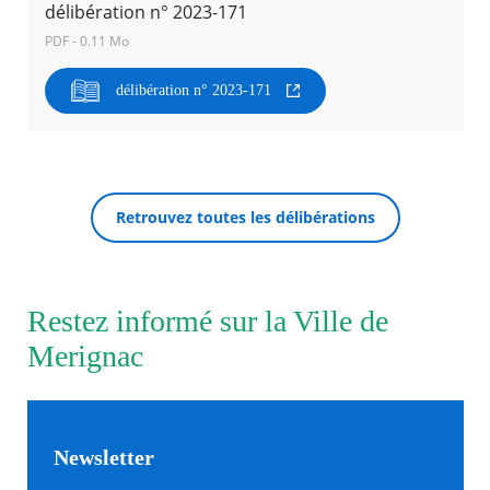
délibération n° 2023-171
PDF - 0.11 Mo
Agenda
Actualités
délibération n° 2023-171
FAQ
Kiosque
Espace de services en ligne
Facebook
X
Instagram
Youtube
Linkedin
Les
RECHERCHER ...
dernièr
Retrouvez toutes les délibérations
alertes
Eco
Watt
Restez informé sur la Ville de
Merignac
Newsletter