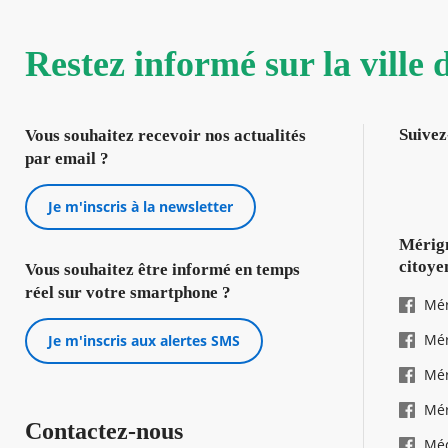
Restez informé sur la ville
Suivez
Vous souhaitez recevoir nos actualités
par email ?
Je m'inscris à la newsletter
Mérign
citoye
Vous souhaitez être informé en temps
réel sur votre smartphone ?
Mér
Mér
Je m'inscris aux alertes SMS
Mér
Mér
Contactez-nous
Mé