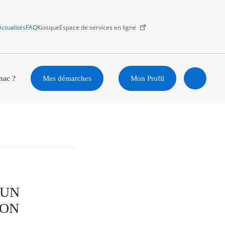
Actualités
FAQ
Kiosque
Espace de services en ligne
Facebook
X
Instagram
Youtube
Linkedin
nac ?
Mes démarches
Mon Profil
Ouvrir
la
recherc
'UN
ION