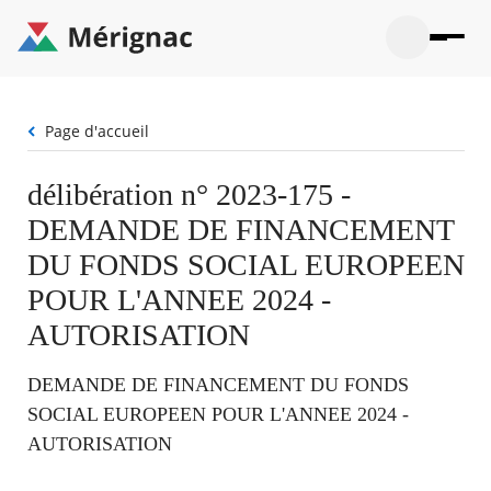
Aller
au
contenu
principal
Ouvrir
Ouvrir
Menu
Merignac
la
le
La mairie
principal
-
recherche
menu
page
Fil
Page d'accueil
Ouvrir
d'accueil
Mon quotidien
d'Ariane
le
sous-
Ouvrir
délibération n° 2023-175 -
menu
Participation citoyenne
le
La
DEMANDE DE FINANCEMENT
sous-
mairie
Ouvrir
menu
Que faire à Mérignac ?
le
DU FONDS SOCIAL EUROPEEN
Mon
sous-
quotid
Ouvrir
POUR L'ANNEE 2024 -
menu
Mes démarches
le
Partic
sous-
AUTORISATION
citoye
Ouvrir
menu
Mon Profil
le
Que
sous-
DEMANDE DE FINANCEMENT DU FONDS
faire
Ouvrir
menu
à
le
SOCIAL EUROPEEN POUR L'ANNEE 2024 -
Mes
Mérig
sous-
démar
AUTORISATION
?
menu
20°
Mon
Moyen
Profil