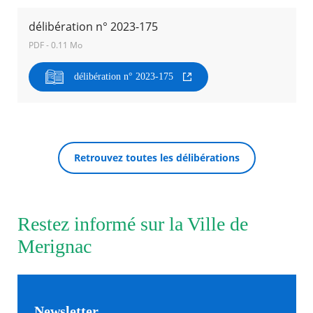
délibération n° 2023-175
Agenda
PDF - 0.11 Mo
Actualités
FAQ
Kiosque
délibération n° 2023-175
Espace de services en ligne
Facebook
X
Instagram
Youtube
Linkedin
Les
dernièr
RECHERCHER ...
alertes
Retrouvez toutes les délibérations
Eco
Watt
Restez informé sur la Ville de
Merignac
Newsletter