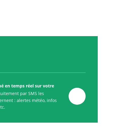
mé en temps réel sur votre
uitement par SMS les
rnent : alertes météo, infos
tc.