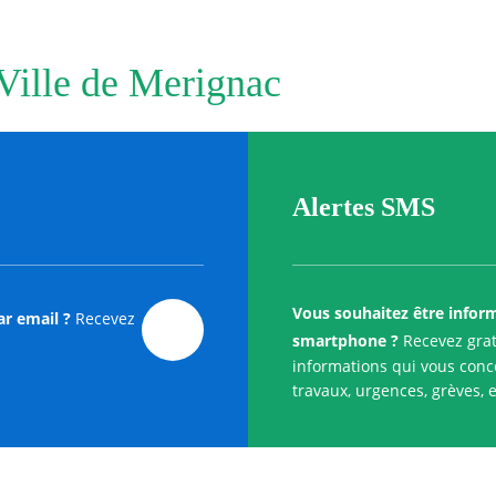
 Ville de Merignac
Alertes SMS
Vous souhaitez être infor
ar email ?
Recevez
smartphone ?
Recevez grat
informations qui vous conce
travaux, urgences, grèves, e