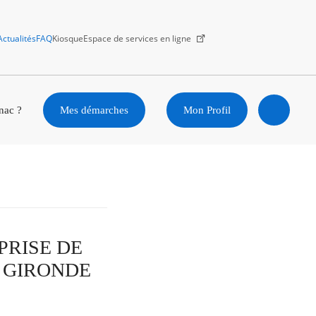
Actualités
FAQ
Kiosque
Espace de services en ligne
Facebook
X
Instagram
Youtube
Linkedin
nac ?
Mes démarches
Mon Profil
Ouvrir
la
recherc
MPRISE DE
E GIRONDE