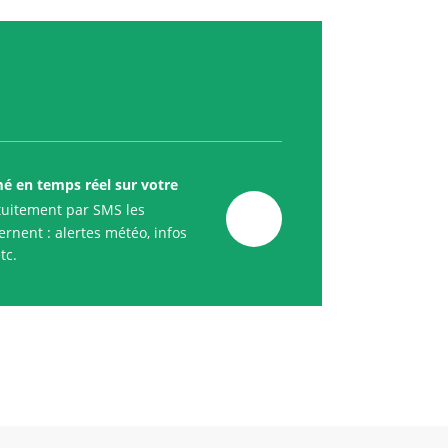
mé en temps réel sur votre
uitement par SMS les
rnent : alertes météo, infos
tc.