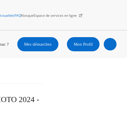
Actualités
FAQ
Kiosque
Espace de services en ligne
Facebook
X
Instagram
Youtube
Linkedin
nac ?
Mes démarches
Mon Profil
Ouvrir
la
recherc
HOTO 2024 -