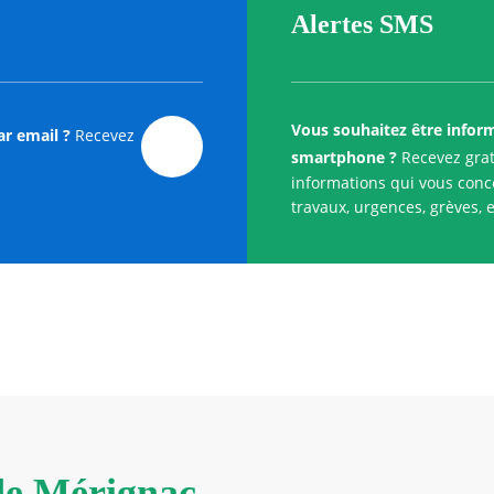
Alertes SMS
Vous souhaitez être infor
ar email ?
Recevez
smartphone ?
Recevez grat
informations qui vous conce
travaux, urgences, grèves, e
 de Mérignac