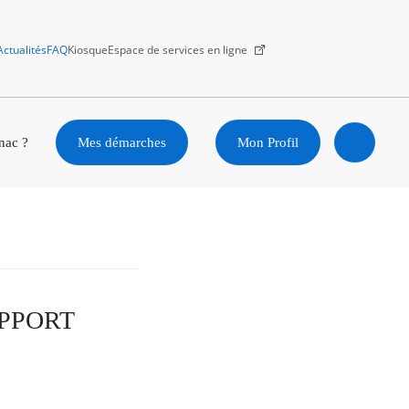
Actualités
FAQ
Kiosque
Espace de services en ligne
Facebook
X
Instagram
Youtube
Linkedin
nac ?
Mes démarches
Mon Profil
Ouvrir
la
recherc
APPORT