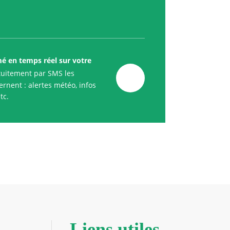
mé en temps réel sur votre
uitement par SMS les
rnent : alertes météo, infos
tc.
Liens utiles