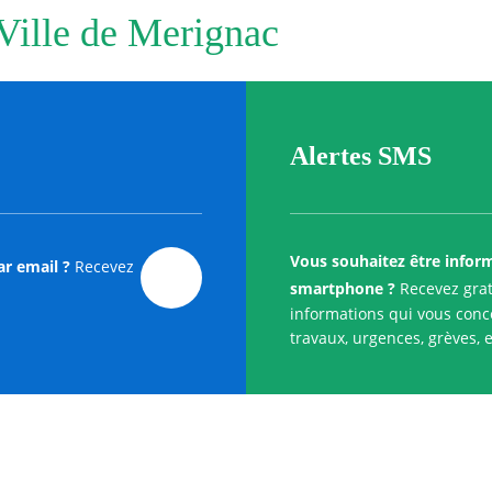
 Ville de Merignac
Alertes SMS
Vous souhaitez être infor
ar email ?
Recevez
smartphone ?
Recevez grat
informations qui vous conce
travaux, urgences, grèves, e