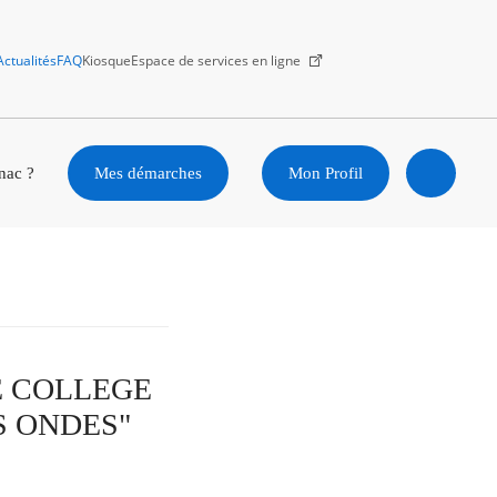
Actualités
FAQ
Kiosque
Espace de services en ligne
Facebook
X
Instagram
Youtube
Linkedin
nac ?
Mes démarches
Mon Profil
Ouvrir
la
recherc
LE COLLEGE
S ONDES"