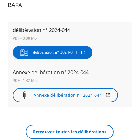
BAFA
Agenda
Actualités
FAQ
délibération n° 2024-044
Kiosque
Espace de services en ligne
PDF - 0.08 Mo
délibération n° 2024-044
Facebook
X
Instagram
Youtube
Linkedin
Les
dernièr
alertes
Eco
Annexe délibération n° 2024-044
RECHERCHER ...
Watt
PDF - 1.32 Mo
Annexe délibération n° 2024-044
Retrouvez toutes les délibérations