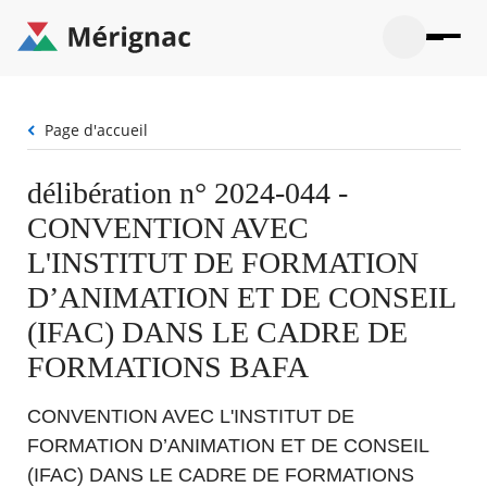
Aller
au
contenu
principal
Ouvrir
Ouvrir
Menu
Merignac
la
le
La mairie
principal
-
recherche
menu
page
Fil
Page d'accueil
Ouvrir
d'accueil
Mon quotidien
d'Ariane
le
sous-
Ouvrir
délibération n° 2024-044 -
menu
Participation citoyenne
le
La
CONVENTION AVEC
sous-
mairie
Ouvrir
menu
Que faire à Mérignac ?
le
L'INSTITUT DE FORMATION
Mon
sous-
quotid
Ouvrir
D’ANIMATION ET DE CONSEIL
menu
Mes démarches
le
Partic
sous-
(IFAC) DANS LE CADRE DE
citoye
Ouvrir
menu
Mon Profil
le
FORMATIONS BAFA
Que
sous-
faire
Ouvrir
menu
à
le
Mes
CONVENTION AVEC L'INSTITUT DE
Mérig
sous-
démar
?
menu
FORMATION D’ANIMATION ET DE CONSEIL
21°
Mon
Moyen
(IFAC) DANS LE CADRE DE FORMATIONS
Profil