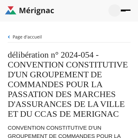
Aller
au
contenu
principal
Ouvrir
Ouvrir
Menu
Merignac
la
le
La mairie
principal
-
recherche
menu
page
Fil
Page d'accueil
Ouvrir
d'accueil
Mon quotidien
d'Ariane
le
sous-
Ouvrir
délibération n° 2024-054 -
menu
Participation citoyenne
le
La
CONVENTION CONSTITUTIVE
sous-
mairie
Ouvrir
menu
Que faire à Mérignac ?
le
D'UN GROUPEMENT DE
Mon
sous-
quotid
Ouvrir
COMMANDES POUR LA
menu
Mes démarches
le
Partic
sous-
PASSATION DES MARCHES
citoye
Ouvrir
menu
Mon Profil
le
D'ASSURANCES DE LA VILLE
Que
sous-
faire
Ouvrir
menu
ET DU CCAS DE MERIGNAC
à
le
Mes
Mérig
sous-
démar
?
menu
CONVENTION CONSTITUTIVE D'UN
23°
Mon
Moyen
Profil
GROUPEMENT DE COMMANDES POUR LA