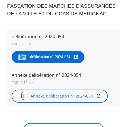
PASSATION DES MARCHES D'ASSURANCES
Agenda
DE LA VILLE ET DU CCAS DE MERIGNAC
Actualités
FAQ
Kiosque
Espace de services en ligne
délibération n° 2024-054
PDF - 0.08 Mo
Facebook
X
Instagram
Youtube
Linkedin
Les
dernièr
délibération n° 2024-054
alertes
Eco
RECHERCHER ...
Watt
Annexe délibération n° 2024-054
PDF - 0.16 Mo
Annexe délibération n° 2024-054