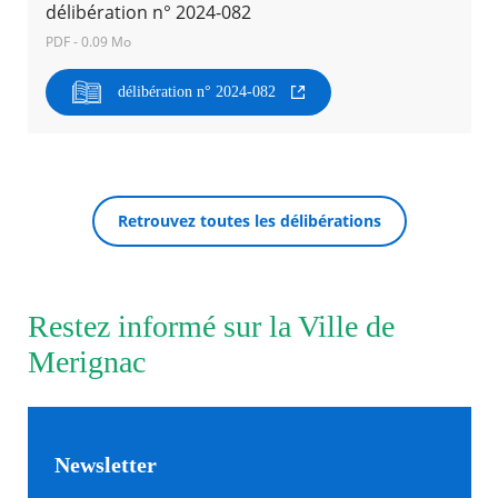
délibération n° 2024-082
PDF - 0.09 Mo
Agenda
Actualités
délibération n° 2024-082
FAQ
Kiosque
Espace de services en ligne
Facebook
X
Instagram
Youtube
Linkedin
Les
RECHERCHER ...
dernièr
Retrouvez toutes les délibérations
alertes
Eco
Watt
Restez informé sur la Ville de
Merignac
Newsletter