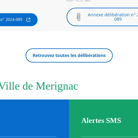
PDF - 0.57 Mo
Annexe délibération n° 
089
n n° 2024-089
Retrouvez toutes les délibérations
 Ville de Merignac
Alertes SMS