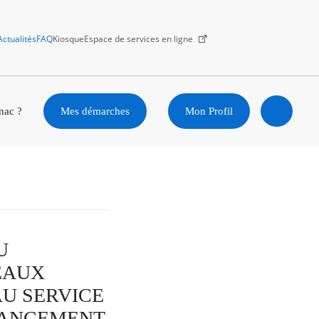
Actualités
FAQ
Kiosque
Espace de services en ligne
Facebook
X
Instagram
Youtube
Linkedin
nac ?
Mes démarches
Mon Profil
Ouvrir
la
recherc
U
EAUX
U SERVICE
NANCEMENT