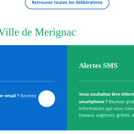
Retrouvez toutes les délibérations
 Ville de Merignac
Alertes SMS
Vous souhaitez être infor
ar email ?
Recevez
smartphone ?
Recevez grat
informations qui vous conce
travaux, urgences, grèves, e