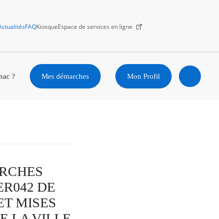
Actualités
FAQ
Kiosque
Espace de services en ligne
Facebook
X
Instagram
Youtube
Linkedin
nac ?
Mes démarches
Mon Profil
Ouvrir
la
recherc
MARCHES
ER042 DE
ET MISES
E LA VILLE