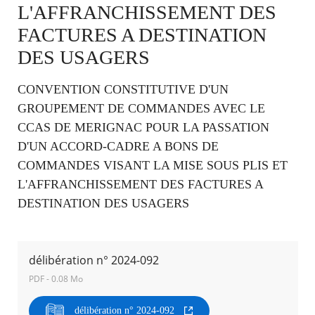
L'AFFRANCHISSEMENT DES
FACTURES A DESTINATION
Agenda
Actualités
DES USAGERS
FAQ
Kiosque
Espace de services en ligne
CONVENTION CONSTITUTIVE D'UN
GROUPEMENT DE COMMANDES AVEC LE
Facebook
X
Instagram
Youtube
Linkedin
Les
CCAS DE MERIGNAC POUR LA PASSATION
dernièr
D'UN ACCORD-CADRE A BONS DE
alertes
Eco
COMMANDES VISANT LA MISE SOUS PLIS ET
Watt
L'AFFRANCHISSEMENT DES FACTURES A
RECHERCHER ...
DESTINATION DES USAGERS
délibération n° 2024-092
PDF - 0.08 Mo
délibération n° 2024-092