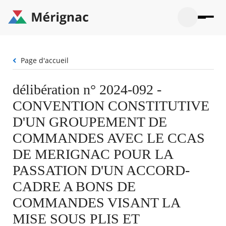
Aller
au
contenu
principal
Ouvrir
Ouvrir
Menu
Merignac
la
le
La mairie
principal
-
recherche
menu
page
Fil
Page d'accueil
Ouvrir
d'accueil
Mon quotidien
d'Ariane
le
sous-
Ouvrir
délibération n° 2024-092 -
menu
Participation citoyenne
le
La
CONVENTION CONSTITUTIVE
sous-
mairie
Ouvrir
menu
Que faire à Mérignac ?
le
D'UN GROUPEMENT DE
Mon
sous-
quotid
Ouvrir
COMMANDES AVEC LE CCAS
menu
Mes démarches
le
Partic
sous-
DE MERIGNAC POUR LA
citoye
Ouvrir
menu
Mon Profil
le
PASSATION D'UN ACCORD-
Que
sous-
faire
Ouvrir
menu
CADRE A BONS DE
à
le
Mes
Mérig
sous-
COMMANDES VISANT LA
démar
?
menu
21°
Mon
Moyen
MISE SOUS PLIS ET
Profil