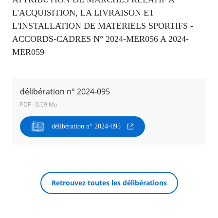
L'ACQUISITION, LA LIVRAISON ET
Agenda
L'INSTALLATION DE MATERIELS SPORTIFS -
Actualités
ACCORDS-CADRES N° 2024-MER056 A 2024-
FAQ
Kiosque
MER059
Espace de services en ligne
Facebook
X
Instagram
Youtube
Linkedin
Les
délibération n° 2024-095
dernièr
alertes
PDF - 0.09 Mo
RECHERCHER ...
Eco
Watt
délibération n° 2024-095
Retrouvez toutes les délibérations