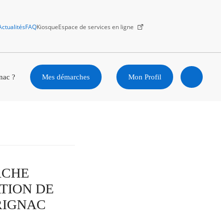
Actualités
FAQ
Kiosque
Espace de services en ligne
Facebook
X
Instagram
Youtube
Linkedin
nac ?
Mes démarches
Mon Profil
Ouvrir
la
recherc
ARCHE
TION DE
RIGNAC