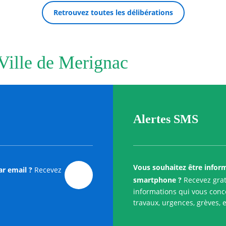
Retrouvez toutes les délibérations
 Ville de Merignac
Alertes SMS
Vous souhaitez être infor
ar email ?
Recevez
smartphone ?
Recevez grat
informations qui vous conce
travaux, urgences, grèves, e