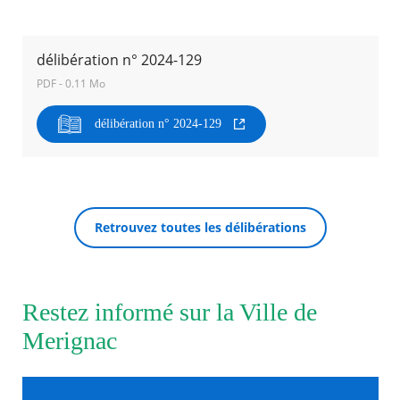
Agenda
délibération n° 2024-129
Actualités
FAQ
PDF - 0.11 Mo
Kiosque
Espace de services en ligne
délibération n° 2024-129
Facebook
X
Instagram
Youtube
Linkedin
Les
dernièr
RECHERCHER ...
alertes
Eco
Watt
Retrouvez toutes les délibérations
Restez informé sur la Ville de
Merignac