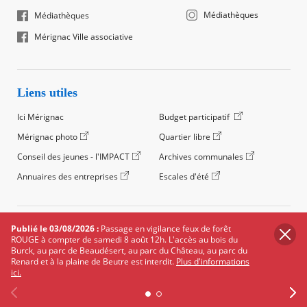
Médiathèques
Médiathèques
Mérignac Ville associative
Liens utiles
Ici Mérignac
Budget participatif
Mérignac photo
Quartier libre
Conseil des jeunes - l'IMPACT
Archives communales
Annuaires des entreprises
Escales d'été
©2024 Ville de Mérignac, Tous droits réservés
Publié le 03/08/2026 :
Passage en vigilance feux de forêt
ROUGE à compter de samedi 8 août 12h. L'accès au bois du
Footer
Mentions légales
Salle de presse
Recrutement
Burck, au parc de Beaudésert, au parc du Château, au parc du
legals
Renard et à la plaine de Beutre est interdit.
Plus d'informations
Foire aux questions (FAQ)
Carte des équipements
ici.
Carte des travaux
Réseaux sociaux
Données personnelles
Cookies
Accessibilité : non conforme
Plan du site