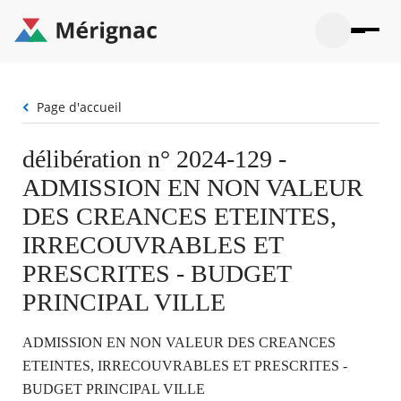
Aller
au
contenu
principal
Ouvrir
Ouvrir
Menu
Merignac
la
le
La mairie
principal
-
recherche
menu
page
Fil
Page d'accueil
Ouvrir
d'accueil
Mon quotidien
d'Ariane
le
sous-
Ouvrir
délibération n° 2024-129 -
menu
Participation citoyenne
le
La
ADMISSION EN NON VALEUR
sous-
mairie
Ouvrir
menu
Que faire à Mérignac ?
le
DES CREANCES ETEINTES,
Mon
sous-
quotid
Ouvrir
IRRECOUVRABLES ET
menu
Mes démarches
le
Partic
sous-
PRESCRITES - BUDGET
citoye
Ouvrir
menu
Mon Profil
le
PRINCIPAL VILLE
Que
sous-
faire
Ouvrir
menu
à
le
Mes
ADMISSION EN NON VALEUR DES CREANCES
Mérig
sous-
démar
?
menu
ETEINTES, IRRECOUVRABLES ET PRESCRITES -
20°
Mon
Moyen
BUDGET PRINCIPAL VILLE
Profil