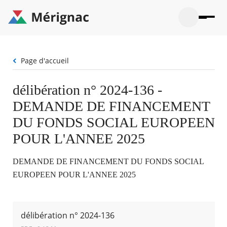
Aller
au
contenu
principal
Ouvrir
Ouvrir
Menu
Merignac
la
le
La mairie
principal
-
recherche
menu
page
Fil
Page d'accueil
Ouvrir
d'accueil
Mon quotidien
d'Ariane
le
sous-
Ouvrir
délibération n° 2024-136 -
menu
Participation citoyenne
le
La
DEMANDE DE FINANCEMENT
sous-
mairie
Ouvrir
menu
Que faire à Mérignac ?
le
DU FONDS SOCIAL EUROPEEN
Mon
sous-
quotid
Ouvrir
POUR L'ANNEE 2025
menu
Mes démarches
le
Partic
sous-
citoye
Ouvrir
menu
Mon Profil
DEMANDE DE FINANCEMENT DU FONDS SOCIAL
le
Que
sous-
EUROPEEN POUR L'ANNEE 2025
faire
Ouvrir
menu
à
le
Mes
Mérig
sous-
démar
?
menu
21°
Mon
délibération n° 2024-136
Moyen
Profil