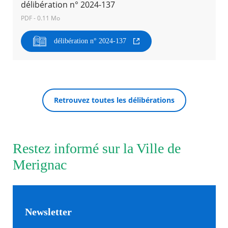
délibération n° 2024-137
PDF - 0.11 Mo
Agenda
Actualités
délibération n° 2024-137
FAQ
Kiosque
Espace de services en ligne
Facebook
X
Instagram
Youtube
Linkedin
Les
RECHERCHER ...
dernièr
Retrouvez toutes les délibérations
alertes
Eco
Watt
Restez informé sur la Ville de
Merignac
Newsletter