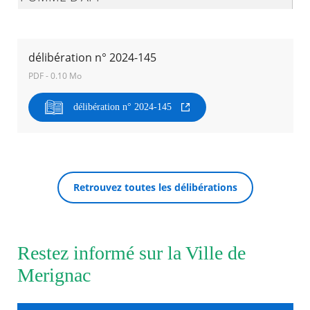
Agenda
Actualités
délibération n° 2024-145
FAQ
Kiosque
PDF - 0.10 Mo
Espace de services en ligne
délibération n° 2024-145
Facebook
X
Instagram
Youtube
Linkedin
Les
dernièr
RECHERCHER ...
alertes
Eco
Watt
Retrouvez toutes les délibérations
Restez informé sur la Ville de
Merignac