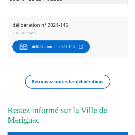
Agenda
Actualités
délibération n° 2024-146
FAQ
Kiosque
PDF - 0.17 Mo
Espace de services en ligne
délibération n° 2024-146
Facebook
X
Instagram
Youtube
Linkedin
Les
dernièr
RECHERCHER ...
alertes
Eco
Watt
Retrouvez toutes les délibérations
Restez informé sur la Ville de
Merignac