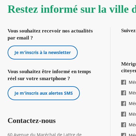
Restez informé sur la ville
Suivez
Vous souhaitez recevoir nos actualités
par email ?
Je m'inscris à la newsletter
Mérign
citoye
Vous souhaitez être informé en temps
réel sur votre smartphone ?
Mér
Mér
Je m'inscris aux alertes SMS
Mér
Mér
Contactez-nous
Mé
60 Avenue du Maréchal de Lattre de
Mér