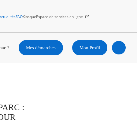
Actualités
FAQ
Kiosque
Espace de services en ligne
Facebook
X
Instagram
Youtube
Linkedin
nac ?
Mes démarches
Mon Profil
Ouvrir
la
recherc
PARC :
POUR