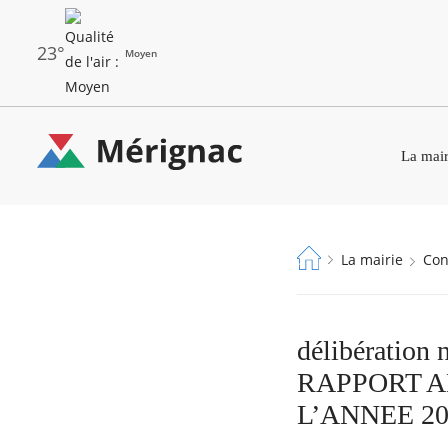
Aller
au
contenu
principal
23°
Moyen
Les
Menu
dernières
La mair
principal
alertes
Eco
Merignac
Watt
-
Fil
La mairie
Co
page
d'Ariane
d'accueil
délibératio
RAPPORT A
L’ANNEE 20