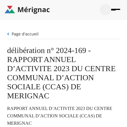
Aller
au
contenu
principal
Ouvrir
Ouvrir
Menu
Merignac
la
le
La mairie
principal
-
recherche
menu
page
Fil
Page d'accueil
Ouvrir
d'accueil
Mon quotidien
d'Ariane
le
sous-
Ouvrir
délibération n° 2024-169 -
menu
Participation citoyenne
le
La
RAPPORT ANNUEL
sous-
mairie
Ouvrir
menu
Que faire à Mérignac ?
le
D’ACTIVITE 2023 DU CENTRE
Mon
sous-
quotid
Ouvrir
COMMUNAL D’ACTION
menu
Mes démarches
le
Partic
sous-
SOCIALE (CCAS) DE
citoye
Ouvrir
menu
Mon Profil
le
MERIGNAC
Que
sous-
faire
Ouvrir
menu
à
le
Mes
RAPPORT ANNUEL D’ACTIVITE 2023 DU CENTRE
Mérig
sous-
démar
?
menu
COMMUNAL D’ACTION SOCIALE (CCAS) DE
23°
Mon
Moyen
MERIGNAC
Profil