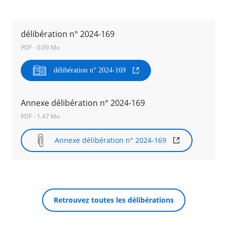
Agenda
délibération n° 2024-169
Actualités
FAQ
PDF - 0.09 Mo
Kiosque
Espace de services en ligne
délibération n° 2024-169
Facebook
X
Instagram
Youtube
Linkedin
Les
dernièr
Annexe délibération n° 2024-169
alertes
RECHERCHER ...
Eco
PDF - 1.47 Mo
Watt
Annexe délibération n° 2024-169
Retrouvez toutes les délibérations