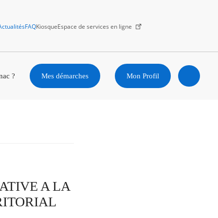
Actualités
FAQ
Kiosque
Espace de services en ligne
Facebook
X
Instagram
Youtube
Linkedin
nac ?
Mes démarches
Mon Profil
Ouvrir
la
recherc
TIVE A LA
RITORIAL