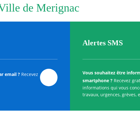
 Ville de Merignac
Alertes SMS
Vous souhaitez être infor
ar email ?
Recevez
smartphone ?
Recevez grat
informations qui vous conce
travaux, urgences, grèves, e