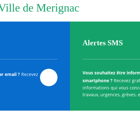
 Ville de Merignac
Alertes SMS
Vous souhaitez être infor
ar email ?
Recevez
smartphone ?
Recevez grat
informations qui vous conce
travaux, urgences, grèves, e