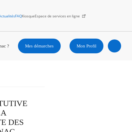
Actualités
FAQ
Kiosque
Espace de services en ligne
Facebook
X
Instagram
Youtube
Linkedin
nac ?
Mes démarches
Mon Profil
Ouvrir
la
recherc
ITUTIVE
LA
E DES
GNAC