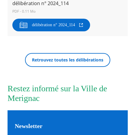
délibération n° 2024_114
PDF - 0.11 Mo
Agenda
Actualités
délibération n° 2024_114
FAQ
Kiosque
Espace de services en ligne
Facebook
X
Instagram
Youtube
Linkedin
Les
RECHERCHER ...
dernièr
Retrouvez toutes les délibérations
alertes
Eco
Watt
Restez informé sur la Ville de
Merignac
Newsletter