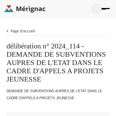
Aller
au
contenu
principal
Ouvrir
Ouvrir
Menu
Merignac
la
le
La mairie
principal
-
recherche
menu
page
Fil
Page d'accueil
Ouvrir
d'accueil
Mon quotidien
d'Ariane
le
sous-
Ouvrir
délibération n° 2024_114 -
menu
Participation citoyenne
le
La
DEMANDE DE SUBVENTIONS
sous-
mairie
Ouvrir
menu
Que faire à Mérignac ?
le
AUPRES DE L'ETAT DANS LE
Mon
sous-
quotid
Ouvrir
CADRE D'APPELS A PROJETS
menu
Mes démarches
le
Partic
sous-
JEUNESSE
citoye
Ouvrir
menu
Mon Profil
le
Que
sous-
faire
Ouvrir
DEMANDE DE SUBVENTIONS AUPRES DE L'ETAT DANS LE
menu
à
le
Mes
CADRE D'APPELS A PROJETS JEUNESSE
Mérig
sous-
démar
?
menu
21°
Mon
Moyen
Profil