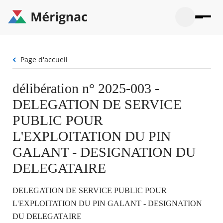
Aller
au
contenu
principal
Ouvrir
Ouvrir
Menu
Merignac
la
le
La mairie
principal
-
recherche
menu
page
Fil
Page d'accueil
Ouvrir
d'accueil
Mon quotidien
d'Ariane
le
sous-
Ouvrir
délibération n° 2025-003 -
menu
Participation citoyenne
le
La
DELEGATION DE SERVICE
sous-
mairie
Ouvrir
menu
Que faire à Mérignac ?
le
PUBLIC POUR
Mon
sous-
quotid
Ouvrir
L'EXPLOITATION DU PIN
menu
Mes démarches
le
Partic
sous-
GALANT - DESIGNATION DU
citoye
Ouvrir
menu
Mon Profil
le
DELEGATAIRE
Que
sous-
faire
Ouvrir
menu
à
le
Mes
DELEGATION DE SERVICE PUBLIC POUR
Mérig
sous-
démar
?
menu
L'EXPLOITATION DU PIN GALANT - DESIGNATION
18°
Mon
Moyen
DU DELEGATAIRE
Profil