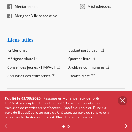
Médiathèques
Médiathèques
Mérignac Ville associative
Liens utiles
Ici Mérignac
Budget participatif
Mérignac photo
Quartier libre
Conseil des jeunes - l'IMPACT
Archives communales
Annuaires des entreprises
Escales d'été
©2024 Ville de Mérignac, Tous droits réservés
Publié le 03/08/2026 :
Passage en vigilance feux de forêt
ORANGE à compter de lundi 3 août 19h avec application de
Footer
Mentions légales
Salle de presse
Recrutement
mesures de restriction renforcées. L'accès au bois du Burck, au
legals
parc de Beaudésert, au parc du Château, au parc du renard et à
Foire aux questions (FAQ)
Carte des équipements
la plaine de Beutre est interdit.
Plus d'informations ici.
Carte des travaux
Réseaux sociaux
Données personnelles
Cookies
Accessibilité : non conforme
Plan du site