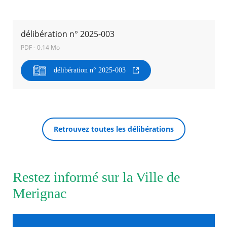
Agenda
délibération n° 2025-003
Actualités
FAQ
PDF - 0.14 Mo
Kiosque
Espace de services en ligne
délibération n° 2025-003
Facebook
X
Instagram
Youtube
Linkedin
Les
dernièr
RECHERCHER ...
alertes
Eco
Watt
Retrouvez toutes les délibérations
Restez informé sur la Ville de
Merignac