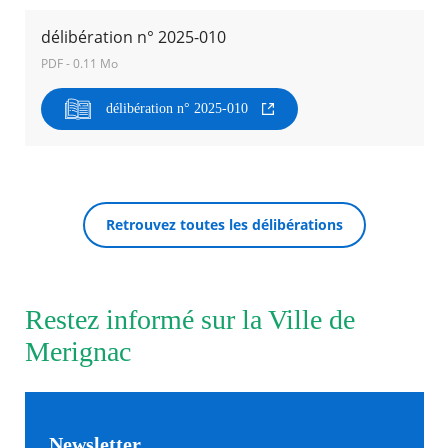
délibération n° 2025-010
Agenda
PDF - 0.11 Mo
Actualités
FAQ
Kiosque
délibération n° 2025-010
Espace de services en ligne
Facebook
X
Instagram
Youtube
Linkedin
Les
dernièr
RECHERCHER ...
alertes
Retrouvez toutes les délibérations
Eco
Watt
Restez informé sur la Ville de
Merignac
Newsletter