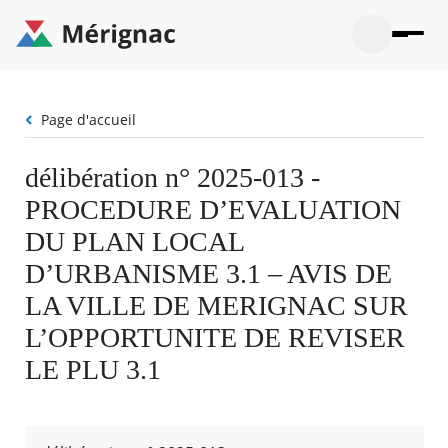
Aller
au
contenu
principal
Ouvrir
Ouvrir
Menu
Merignac
la
le
La mairie
principal
-
recherche
menu
page
Fil
Page d'accueil
Ouvrir
d'accueil
Mon quotidien
d'Ariane
le
sous-
Ouvrir
délibération n° 2025-013 -
menu
Participation citoyenne
le
La
PROCEDURE D’EVALUATION
sous-
mairie
Ouvrir
menu
Que faire à Mérignac ?
le
DU PLAN LOCAL
Mon
sous-
quotid
Ouvrir
D’URBANISME 3.1 – AVIS DE
menu
Mes démarches
le
Partic
sous-
LA VILLE DE MERIGNAC SUR
citoye
Ouvrir
menu
Mon Profil
le
L’OPPORTUNITE DE REVISER
Que
sous-
faire
Ouvrir
menu
LE PLU 3.1
à
le
Mes
Mérig
sous-
démar
?
menu
21°
Mon
Moyen
Profil