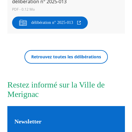
délibération n° 2025-013
PDF - 0.12 Mo
Agenda
Actualités
délibération n° 2025-013
FAQ
Kiosque
Espace de services en ligne
Facebook
X
Instagram
Youtube
Linkedin
Les
RECHERCHER ...
dernièr
Retrouvez toutes les délibérations
alertes
Eco
Watt
Restez informé sur la Ville de
Merignac
Newsletter