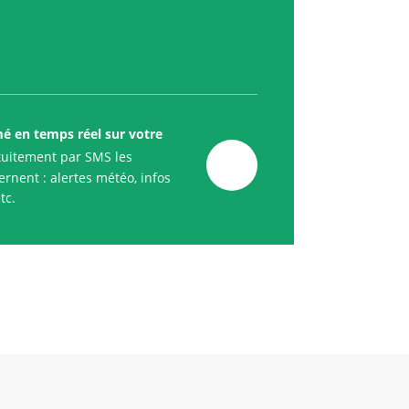
mé en temps réel sur votre
uitement par SMS les
rnent : alertes météo, infos
tc.