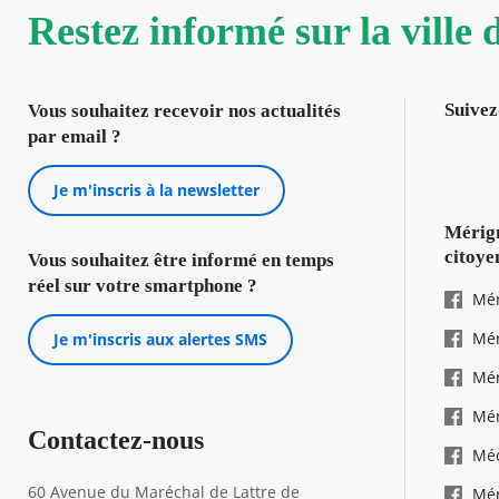
Restez informé sur la ville
Suivez
Vous souhaitez recevoir nos actualités
par email ?
Je m'inscris à la newsletter
Mérign
citoye
Vous souhaitez être informé en temps
réel sur votre smartphone ?
Mér
Mér
Je m'inscris aux alertes SMS
Mér
Mér
Contactez-nous
Mé
60 Avenue du Maréchal de Lattre de
Mér