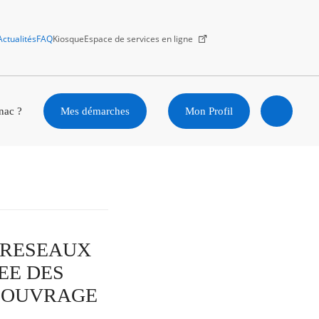
Actualités
FAQ
Kiosque
Espace de services en ligne
Facebook
X
Instagram
Youtube
Linkedin
nac ?
Mes démarches
Mon Profil
Ouvrir
la
recherc
ES RESEAUX
EE DES
D’OUVRAGE